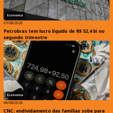
Economia
07/08/2026
Petrobras tem lucro líquido de R$ 52,4 bi no
segundo trimestre
Economia
06/08/2026
CNC: endividamento das famílias sobe para