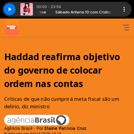
00:00 - 23:59
0 com Cristiano Noe
n - Call Me Maybe
Sábado Antena 10 com Cristiano Noe
Carly Rae Jepsen - Call Me Maybe
Haddad reafirma objetivo
do governo de colocar
ordem nas contas
Críticas de que não cumprirá meta fiscal são um
delírio, diz ministro
Agência Brasil - Por
Elaine Patricia Cruz
Publicado em 04/11/2025 14:14