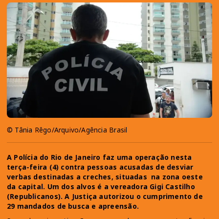
© Tânia Rêgo/Arquivo/Agência Brasil
A Polícia do Rio de Janeiro faz uma operação nesta
terça-feira (4) contra pessoas acusadas de desviar
verbas destinadas a creches, situadas na zona oeste
da capital. Um dos alvos é a vereadora Gigi Castilho
(Republicanos). A Justiça autorizou o cumprimento de
29 mandados de busca e apreensão.