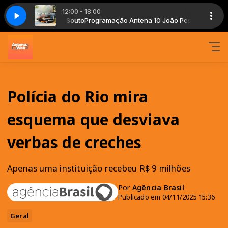
12:00 - 18:00
ssoa com Lima Souto
Lenine - Paciência
Programação Antena 10 João Pessoa com Lima So
Polícia do Rio mira
esquema que desviava
verbas de creches
Apenas uma instituição recebeu R$ 9 milhões
Por
Agência Brasil
Publicado em 04/11/2025 15:36
Geral