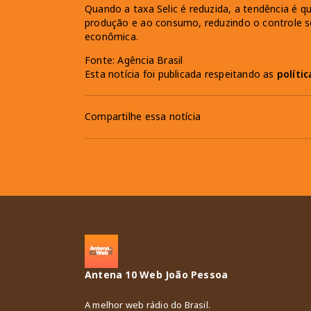
Quando a taxa Selic é reduzida, a tendência é q
produção e ao consumo, reduzindo o controle so
econômica.
Fonte: Agência Brasil
Esta notícia foi publicada respeitando as
políti
Compartilhe essa notícia
Antena 10 Web João Pessoa
A melhor web rádio do Brasil.