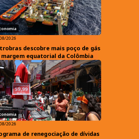
conomia
08/2026
trobras descobre mais poço de gás
 margem equatorial da Colômbia
conomia
08/2026
ograma de renegociação de dívidas