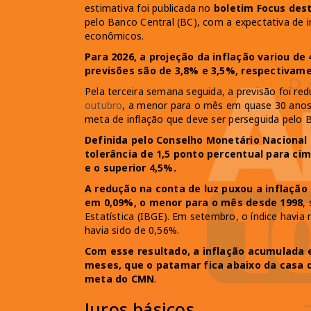
estimativa foi publicada no
boletim Focus dest
pelo Banco Central (BC), com a expectativa de in
econômicos.
Para 2026, a projeção da inflação variou de 
previsões são de 3,8% e 3,5%, respectivam
Pela terceira semana seguida, a previsão foi re
outubro
, a menor para o mês em quase 30 anos.
meta de inflação que deve ser perseguida pelo 
Definida pelo Conselho Monetário Nacional 
tolerância de 1,5 ponto percentual para cima
e o superior 4,5%.
A redução na conta de luz puxou a inflação 
em 0,09%, o menor para o mês desde 1998
,
Estatística (IBGE). Em setembro, o índice havi
havia sido de 0,56%.
Com esse resultado, a inflação acumulada e
meses, que o patamar fica abaixo da casa 
meta do CMN
.
Juros básicos