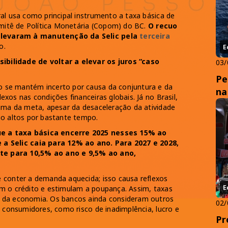
al usa como principal instrumento a taxa básica de
omitê de Política Monetária (Copom) do BC.
O recuo
 levaram à manutenção da Selic pela
terceira
o.
E
ibilidade de voltar a elevar os juros “caso
03/
Pe
 se mantém incerto por causa da conjuntura e da
na
xos nas condições financeiras globais. Já no Brasil,
cima da meta, apesar da desaceleração da atividade
ão altos por bastante tempo.
ue a taxa básica encerre 2025 nesses 15% ao
 a Selic caia para 12% ao ano. Para 2027 e 2028,
te para 10,5% ao ano e 9,5% ao ano,
 conter a demanda aquecida; isso causa reflexos
E
m o crédito e estimulam a poupança. Assim, taxas
o da economia. Os bancos ainda consideram outros
02/
s consumidores, como risco de inadimplência, lucro e
Pr