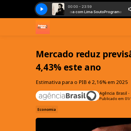
00:00 - 23:59
gramação Antena 10 João Pessoa com Lima Souto
John Mayer - Heartbreak Warfare
John Mayer - Heartbreak War
Programação Antena 1
Mercado reduz previsã
4,43% este ano
Estimativa para o PIB é 2,16% em 2025
Agência Brasil 
Publicado em 01/
Economia