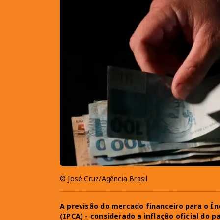
© José Cruz/Agência Brasil
A previsão do mercado financeiro para o Í
(IPCA) - considerado a inflação oficial do 