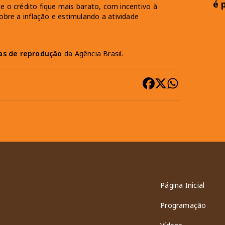
é 
ue o crédito fique mais barato, com incentivo à
bre a inflação e estimulando a atividade
cas de reprodução
da Agência Brasil.
Página Inicial
Programação