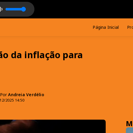
fare
0 João Pessoa com Lima Souto
Página Inicial
Pr
o da inflação para
- Por
Andreia Verdélio
12/2025 14:50
M