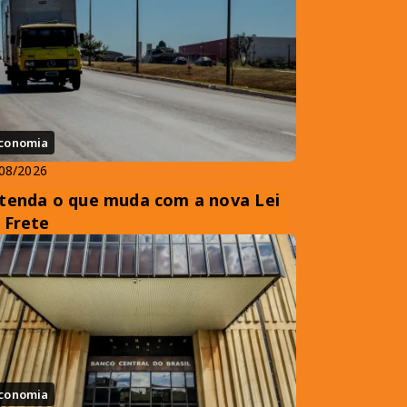
conomia
08/2026
tenda o que muda com a nova Lei
 Frete
conomia