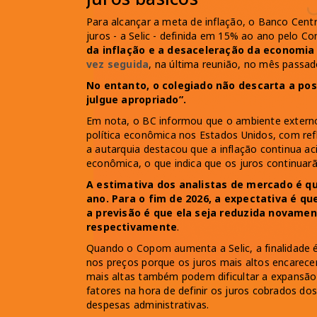
Para alcançar a meta de inflação, o Banco Centr
juros - a Selic - definida em 15% ao ano pelo C
da inflação e a desaceleração da economia
vez seguida
, na última reunião, no mês passad
No entanto, o colegiado não descarta a poss
julgue apropriado”.
Em nota, o BC informou que o ambiente externo
política econômica nos Estados Unidos, com refle
a autarquia destacou que a inflação continua a
econômica, o que indica que os juros continuar
A estimativa dos analistas de mercado é q
ano. Para o fim de 2026, a expectativa é que
a previsão é que ela seja reduzida novamen
respectivamente
.
Quando o Copom aumenta a Selic, a finalidade é
nos preços porque os juros mais altos encarece
mais altas também podem dificultar a expansã
fatores na hora de definir os juros cobrados do
despesas administrativas.