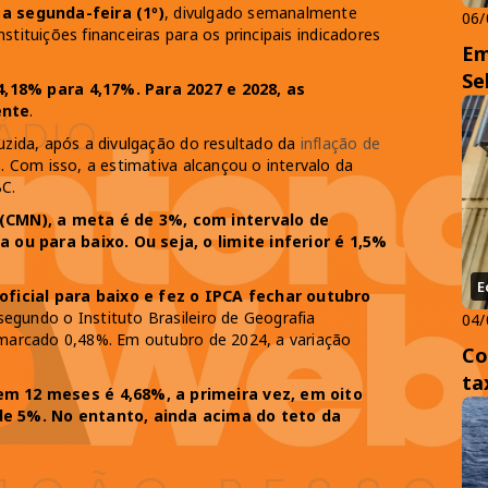
a segunda-feira (1º)
, divulgado semanalmente
06/
stituições financeiras para os principais indicadores
Em
Se
4,18% para 4,17%. Para 2027 e 2028, as
ente
.
duzida, após a divulgação do resultado da
inflação de
 Com isso, a estimativa alcançou o intervalo da
BC.
(CMN), a meta é de 3%, com intervalo de
 ou para baixo. Ou seja, o limite inferior é 1,5%
E
oficial para baixo e fez o IPCA fechar outubro
 segundo o Instituto Brasileiro de Geografia
04/
a marcado 0,48%. Em outubro de 2024, a variação
Co
ta
m 12 meses é 4,68%, a primeira vez, em oito
de 5%. No entanto, ainda acima do teto da