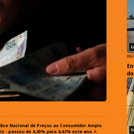
E
06/
En
do
ndice Nacional de Preços ao Consumidor Amplo
E
país - passou de 4,45% para 4,43% este ano
. A