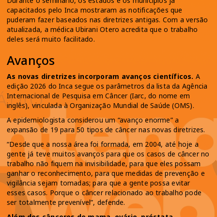
Durante o seminário, os estados e os municípios já
capacitados pelo Inca mostraram as notificações que
puderam fazer baseados nas diretrizes antigas. Com a versão
atualizada, a médica Ubirani Otero acredita que o trabalho
deles será muito facilitado.
Avanços
As novas diretrizes incorporam avanços científicos.
A
edição 2026 do Inca segue os parâmetros da lista da Agência
Internacional de Pesquisa em Câncer (Iarc, do nome em
inglês), vinculada à Organização Mundial de Saúde (OMS).
A epidemiologista considerou um “avanço enorme” a
expansão de 19 para 50 tipos de câncer nas novas diretrizes.
“Desde que a nossa área foi formada, em 2004, até hoje a
gente já teve muitos avanços para que os casos de câncer no
trabalho não fiquem na invisibilidade, para que eles possam
ganhar o reconhecimento, para que medidas de prevenção e
vigilância sejam tomadas; para que a gente possa evitar
esses casos. Porque o câncer relacionado ao trabalho pode
ser totalmente prevenível”, defende.
Além dos cânceres de mama, ovário, próstata,