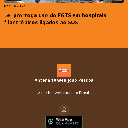
06/08/2026
Lei prorroga uso do FGTS em hospitais
filantrópicos ligados ao SUS
Antena 10 Web João Pessoa
A melhor web rádio do Brasil.