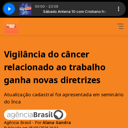
00:00 - 23:59
Cristiano Noe
 Kite Mix)
Sábado Antena 10 com Cristiano Noe
Newton - Sky High (Hiza Kite Mix)
Vigilância do câncer
relacionado ao trabalho
ganha novas diretrizes
Atualização cadastral foi apresentada em seminário
do Inca
Agência Brasil - Por
Alana Gandra
Publicado em 05/05/2026 16:53