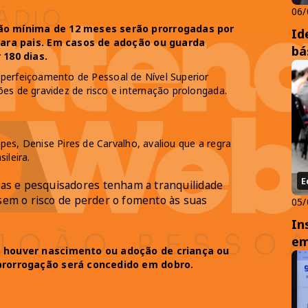
06/
ão mínima de 12 meses serão prorrogadas por
Id
 para pais. Em casos de adoção ou guarda
bá
 180 dias.
perfeiçoamento de Pessoal de Nível Superior
ões de gravidez de risco e internação prolongada.
es, Denise Pires de Carvalho, avaliou que a regra
sileira.
E
s e pesquisadores tenham a tranquilidade
 sem o risco de perder o fomento às suas
05/
In
em
o houver nascimento ou adoção de criança ou
 prorrogação será concedido em dobro.