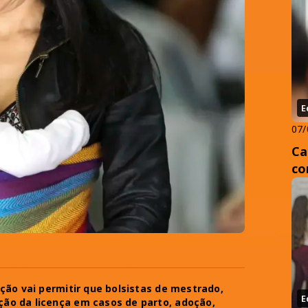
E
07/
Ca
co
ção vai permitir que bolsistas de mestrado,
E
ão da licença em casos de parto, adoção,