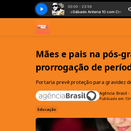
00:00 - 23:59
hick _ (feat. Rihanna) (Single Version)
bado Antena 10 com Cristiano Noe
Sábado Antena 10 com Cristiano Noe
David Guetta - Who_s That Chick _ 
Mães e pais na pós-g
prorrogação de perío
Portaria prevê proteção para gravidez d
Agência Brasil 
Publicado em 13/
Educação