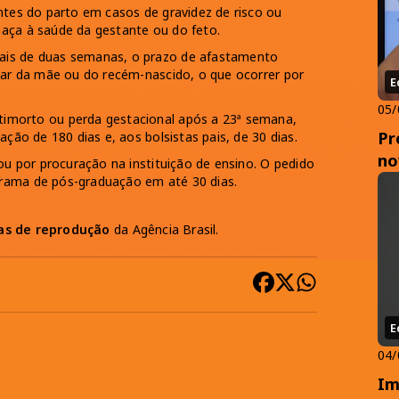
ntes do parto em casos de gravidez de risco ou
aça à saúde da gestante ou do feto.
ais de duas semanas, o prazo de afastamento
alar da mãe ou do recém-nascido, o que ocorrer por
E
05/
imorto ou perda gestacional após a 23ª semana,
Pr
ação de 180 dias e, aos bolsistas pais, de 30 dias.
no
ou por procuração na instituição de ensino. O pedido
rama de pós-graduação em até 30 dias.
cas de reprodução
da Agência Brasil.
E
04/
Im