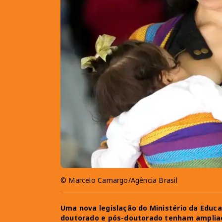
© Marcelo Camargo/Agência Brasil
Uma nova legislação do Ministério da Educa
doutorado e pós-doutorado tenham ampliaç