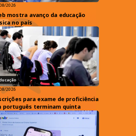
08/2026
eb mostra avanço da educação
sica no país
ducação
08/2026
scrições para exame de proficiência
 português terminam quinta