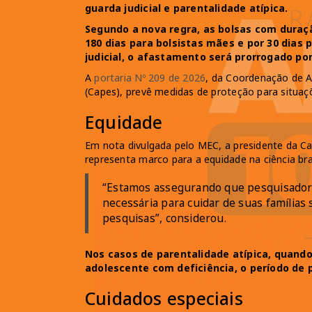
guarda judicial e parentalidade atípica.
Segundo a nova regra, as bolsas com duraç
180 dias para bolsistas mães e por 30 dias
judicial, o afastamento será prorrogado por
A
portaria Nº 209 de 2026
, da Coordenação de A
(Capes), prevê medidas de proteção para situaç
Equidade
Em nota divulgada pelo MEC, a presidente da Cap
representa marco para a equidade na ciência bra
“Estamos assegurando que pesquisadora
necessária para cuidar de suas famílias
pesquisas”, considerou.
Nos casos de parentalidade atípica, quand
adolescente com deficiência, o período de
Cuidados especiais