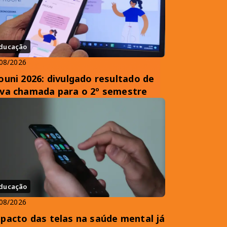
ducação
08/2026
ouni 2026: divulgado resultado de
va chamada para o 2º semestre
ducação
08/2026
pacto das telas na saúde mental já