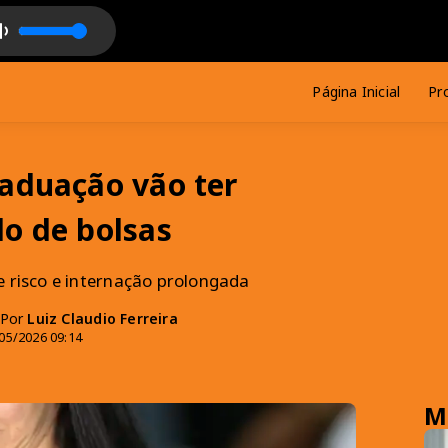
(feat. Rihanna) (Single Version)
Página Inicial
Pr
raduação vão ter
do de bolsas
e risco e internação prolongada
- Por
Luiz Claudio Ferreira
05/2026 09:14
M