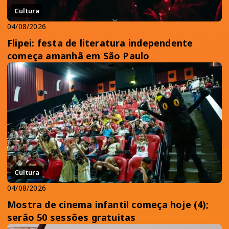
Cultura
04/08/2026
Flipei: festa de literatura independente
começa amanhã em São Paulo
Cultura
04/08/2026
Mostra de cinema infantil começa hoje (4);
serão 50 sessões gratuitas