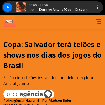
00:00 - 23:59
 com Cristiano Noe
 10
Vinheta Antena 10
Domingo Antena 10 com Cristiano Noe
Copa: Salvador terá telões e
shows nos dias dos jogos do
Brasil
Serão cinco telões instalados, um deles em pleno
Arraial Junino
Radioagência Nacional - Por
Madson Euler
Publicado em 15/05/2026 15:25