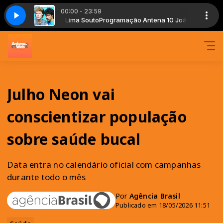
00:00 - 23:59
oão Pessoa com Lima Souto
- Out Of Touch (Remastered)
Daryl Hall & John Oates - Out Of Touch (Rem
Programação Antena 10 João Pessoa com L
Julho Neon vai
conscientizar população
sobre saúde bucal
Data entra no calendário oficial com campanhas
durante todo o mês
Por
Agência Brasil
Publicado em 18/05/2026 11:51