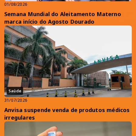
01/08/2026
Semana Mundial do Aleitamento Materno
marca início do Agosto Dourado
Saúde
31/07/2026
Anvisa suspende venda de produtos médicos
irregulares