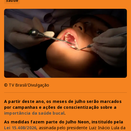
Saúde
© TV Brasil/Divulgação
A partir deste ano, os meses de julho serão marcados
por campanhas e ações de conscientização sobre a
importância da saúde bucal
.
As medidas fazem parte do Julho Neon, instituído pela
Lei 15.408/2026
, assinada pelo presidente Luiz Inácio Lula da