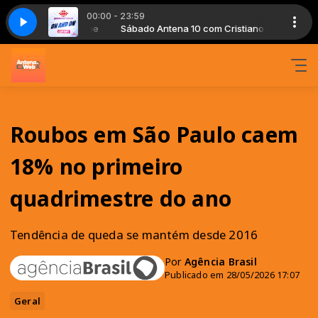
00:00 - 23:59
com Cristiano Noe
and On (Disco Mix)
Sábado Antena 10 com Cristiano Noe
general base - On and On (Disco Mix)
Roubos em São Paulo caem
18% no primeiro
quadrimestre do ano
Tendência de queda se mantém desde 2016
Por
Agência Brasil
Publicado em 28/05/2026 17:07
Geral