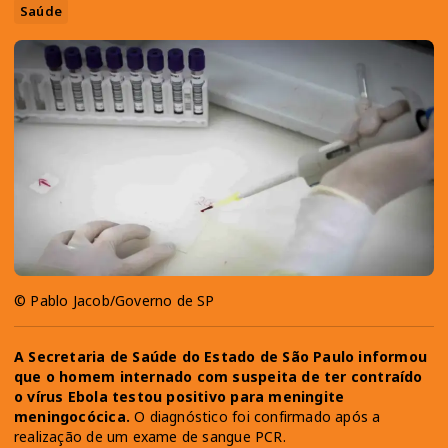
Saúde
© Pablo Jacob/Governo de SP
A Secretaria de Saúde do Estado de São Paulo informou
que o homem internado com suspeita de ter contraído
o vírus Ebola testou positivo para meningite
meningocócica.
O diagnóstico foi confirmado após a
realização de um exame de sangue PCR.