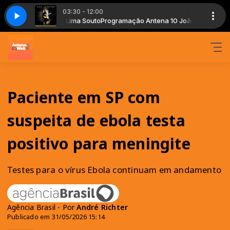
03:30 - 12:00
ão Pessoa com Lima Souto
Fathers Eyes
Eric Clapton - My Fathers Eyes
Programação Antena 10 João Pessoa com Li
Paciente em SP com
suspeita de ebola testa
positivo para meningite
Testes para o vírus Ebola continuam em andamento
Agência Brasil - Por
André Richter
Publicado em 31/05/2026 15:14