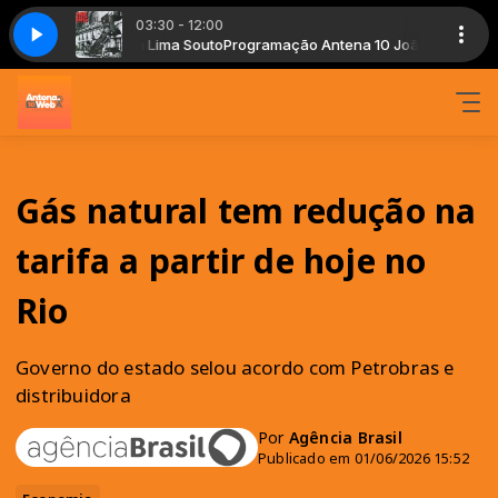
03:30 - 12:00
oão Pessoa com Lima Souto
th You
Mr. Big - To Be With You
Programação Antena 10 João Pessoa com Li
Gás natural tem redução na
tarifa a partir de hoje no
Rio
Governo do estado selou acordo com Petrobras e
distribuidora
Por
Agência Brasil
Publicado em 01/06/2026 15:52