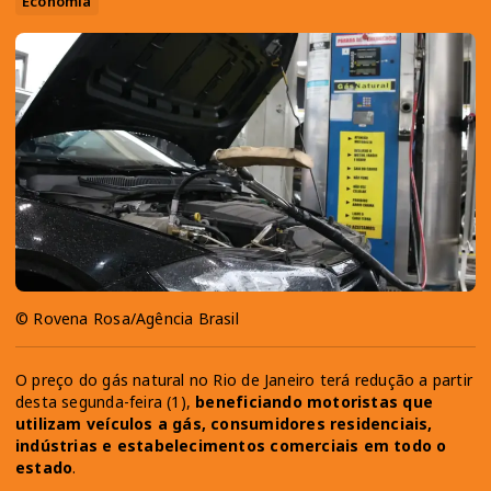
Economia
© Rovena Rosa/Agência Brasil
O preço do gás natural no Rio de Janeiro terá redução a partir
desta segunda-feira (1),
beneficiando motoristas que
utilizam veículos a gás, consumidores residenciais,
indústrias e estabelecimentos comerciais em todo o
estado
.