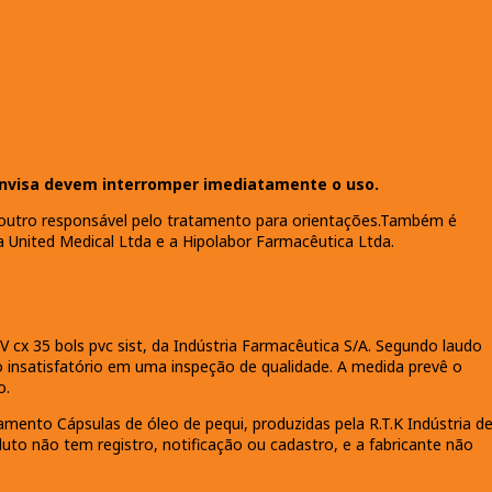
nvisa devem interromper imediatamente o uso.
outro responsável pelo tratamento para orientações.Também é
 United Medical Ltda e a Hipolabor Farmacêutica Ltda.
V cx 35 bols pvc sist, da Indústria Farmacêutica S/A. Segundo laudo
o insatisfatório em uma inspeção de qualidade. A medida prevê o
so.
ento Cápsulas de óleo de pequi, produzidas pela R.T.K Indústria d
to não tem registro, notificação ou cadastro, e a fabricante não