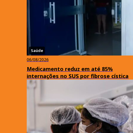
Saúde
06/08/2026
Medicamento reduz em até 85%
internações no SUS por fibrose cística