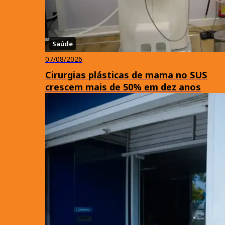
Saúde
07/08/2026
Cirurgias plásticas de mama no SUS
crescem mais de 50% em dez anos
e