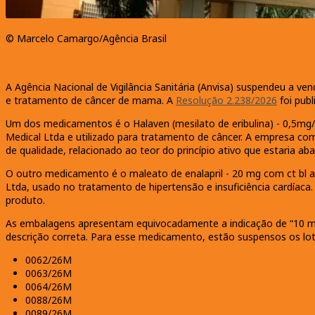
© Marcelo Camargo/Agência Brasil
A Agência Nacional de Vigilância Sanitária (Anvisa) suspendeu a v
e tratamento de câncer de mama. A
Resolução 2.238/2026
foi publ
Um dos medicamentos é o Halaven (mesilato de eribulina) - 0,5mg/ml
Medical Ltda e utilizado para tratamento de câncer. A empresa c
de qualidade, relacionado ao teor do princípio ativo que estaria ab
O outro medicamento é o maleato de enalapril - 20 mg com ct bl al
Ltda, usado no tratamento de hipertensão e insuficiência cardíac
produto.
As embalagens apresentam equivocadamente a indicação de “10 mg”
descrição correta. Para esse medicamento, estão suspensos os lo
0062/26M
0063/26M
0064/26M
0088/26M
0089/26M