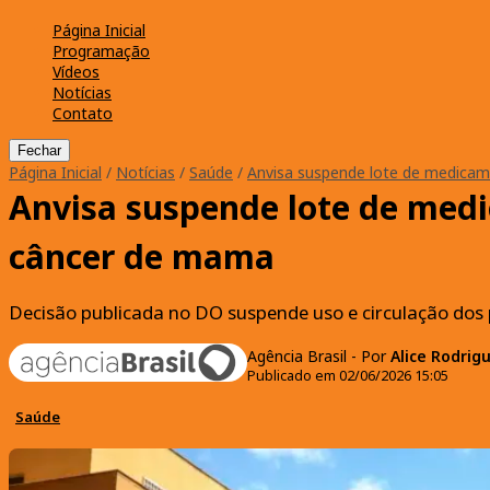
Página Inicial
Programação
Vídeos
Notícias
Contato
Fechar
Página Inicial
/
Notícias
/
Saúde
/
Anvisa suspende lote de medicam
Anvisa suspende lote de med
câncer de mama
Decisão publicada no DO suspende uso e circulação dos
Agência Brasil - Por
Alice Rodrigu
Publicado em 02/06/2026 15:05
Saúde