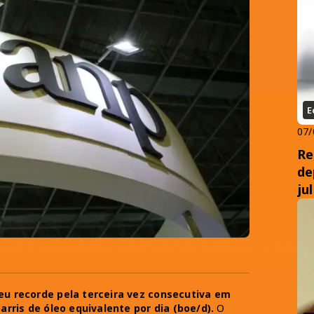
E
07/
Re
de
ju
teu recorde pela terceira vez consecutiva em
barris de óleo equivalente por dia (boe/d).
O