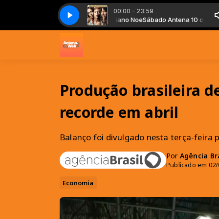
00:00 - 23:59
Beyoncé - Check On It (feat. Slim Thug)
Sábado Antena 10 com Cristiano Noe
Sábado Antena 10 com Cristia
Beyoncé - Check On It (feat. S
Produção brasileira d
recorde em abril
Balanço foi divulgado nesta terça-feira 
Por
Agência Bra
Publicado em 02/
Economia