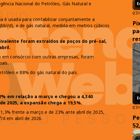
 Agência Nacional do Petróleo, Gás Natural e
E
07/
ia é usada para contabilizar conjuntamente a
Pi
(bbl/d), e de gás natural, medida em metros cúbicos
pa
re
uivalente foram extraídos de poços do pré-sal,
abril.
u em consórcio com outras empresas, foram
aís.
tróleo e 88% do gás natural do país.
,2% em relação a março e chegou a 4,340
E
de 2025, a expansão chega a 19,5%.
07/
 1,3% frente a março e de 23% ante abril de 2025,
Pe
/d em abril de 2026.
52