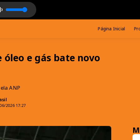
no Noe
lim Thug)
Página Inicial
Pr
e óleo e gás bate novo
pela ANP
sil
06/2026 17:27
M