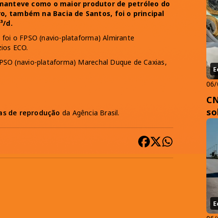
 manteve como o maior produtor de petróleo do
ro, também na Bacia de Santos, foi o principal
³/d.
foi o FPSO (navio-plataforma) Almirante
ios ECO.
FPSO (navio-plataforma) Marechal Duque de Caxias,
E
06/
CN
so
cas de reprodução
da Agência Brasil.
E