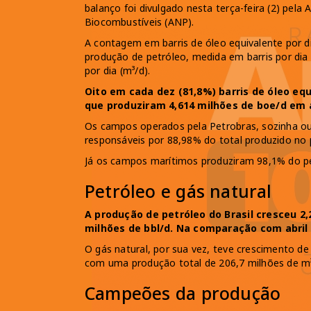
balanço foi divulgado nesta terça-feira (2) pela
Biocombustíveis (ANP).
A contagem em barris de óleo equivalente por d
produção de petróleo, medida em barris por dia 
por dia (m³/d).
Oito em cada dez (81,8%) barris de óleo eq
que produziram 4,614 milhões de boe/d em 
Os campos operados pela Petrobras, sozinha o
responsáveis por 88,98% do total produzido no p
Já os campos marítimos produziram 98,1% do pe
Petróleo e gás natural
A produção de petróleo do Brasil cresceu 2
milhões de bbl/d. Na comparação com abril 
O gás natural, por sua vez, teve crescimento de
com uma produção total de 206,7 milhões de m³
Campeões da produção