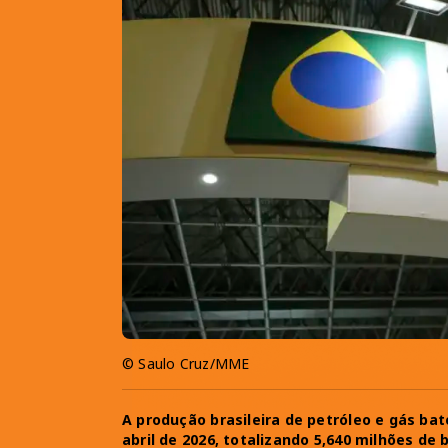
© Saulo Cruz/MME
A produção brasileira de petróleo e gás ba
abril de 2026, totalizando 5,640 milhões de 