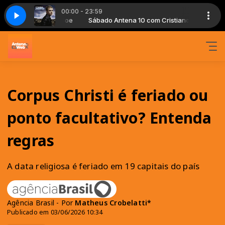
00:00 - 23:59
 com Cristiano Noe
- Cry Me A River
Sábado Antena 10 com Cristiano Noe
Justin Timberlake - Cry Me A River
Corpus Christi é feriado ou
ponto facultativo? Entenda
regras
A data religiosa é feriado em 19 capitais do país
Agência Brasil - Por
Matheus Crobelatti*
Publicado em 03/06/2026 10:34