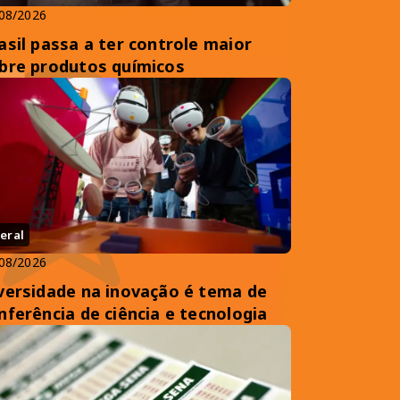
08/2026
asil passa a ter controle maior
bre produtos químicos
eral
08/2026
versidade na inovação é tema de
nferência de ciência e tecnologia