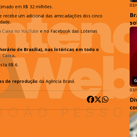
03/
stimado em R$ 32 milhões.
Br
le recebe um adicional das arrecadações dos cinco
idade.
so
a Caixa no YouTube
e no Facebook das Loterias
orário de Brasília), nas lotéricas em todo o
s Caixa
.
sta R$ 6.
G
cas de reprodução
da Agência Brasil.
03/
Di
co