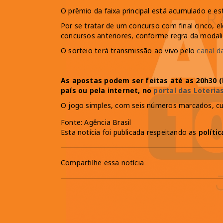
O prêmio da faixa principal está acumulado e e
Por se tratar de um concurso com final cinco, e
concursos anteriores, conforme regra da modal
O sorteio terá transmissão ao vivo pelo
canal d
As apostas podem ser feitas até as 20h30 (h
país ou pela internet, no
portal das Loteria
O jogo simples, com seis números marcados, cu
Fonte: Agência Brasil
Esta notícia foi publicada respeitando as
políti
Compartilhe essa notícia