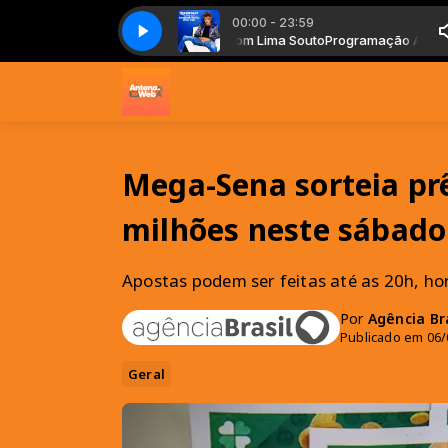
00:00 - 23:59
ção Antena 10 João Pessoa com Lima Souto
d Stewart - Fooled Around And Fell In Love
Rod Stewart - Fooled Around A
Programação Antena 10 Jo
Mega-Sena sorteia pr
milhões neste sábado
Apostas podem ser feitas até as 20h, hor
Por
Agência Bra
Publicado em 06/
Geral