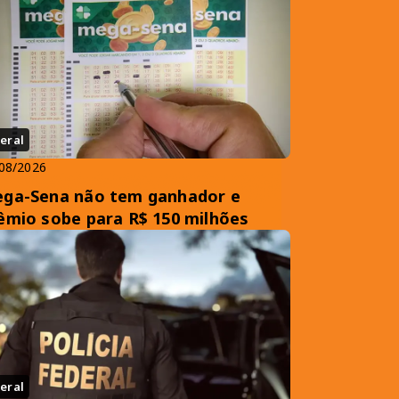
eral
08/2026
ga-Sena não tem ganhador e
êmio sobe para R$ 150 milhões
eral