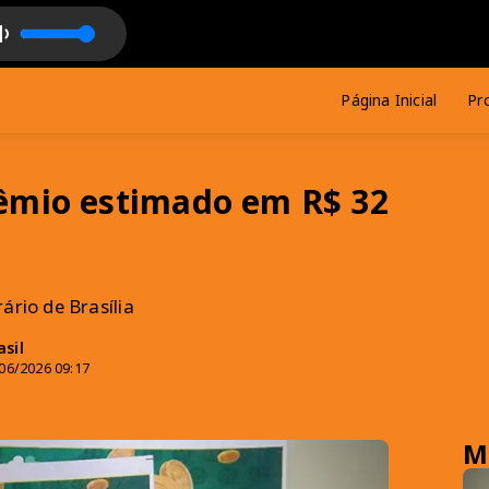
nd Fell In Love
ão Pessoa com Lima Souto
Página Inicial
Pr
êmio estimado em R$ 32
ário de Brasília
sil
06/2026 09:17
M