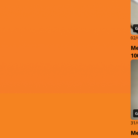
G
02/
Me
10
G
31/
Me