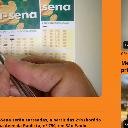
G
05/
Me
pr
Sena serão sorteadas, a partir das 21h (horário
G
 na Avenida Paulista, nº 750, em São Paulo
.