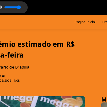
one to me
Página Inicial
Pr
rêmio estimado em R$
a-feira
ário de Brasília
sil
06/2026 11:08
M