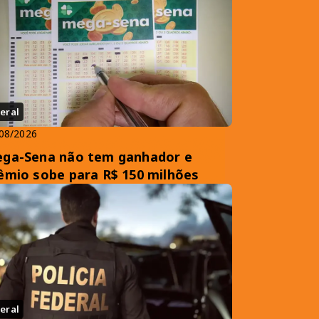
eral
08/2026
ga-Sena não tem ganhador e
êmio sobe para R$ 150 milhões
eral