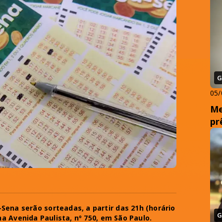
G
05/
Me
pr
Sena serão sorteadas, a partir das 21h (horário
G
 na Avenida Paulista, nº 750, em São Paulo.