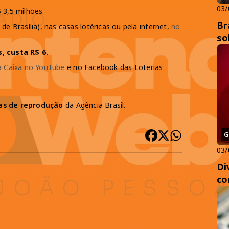
03/
 3,5 milhões.
Br
de Brasília), nas casas lotéricas ou pela internet,
no
so
, custa R$ 6.
a Caixa no YouTube
e no Facebook das Loterias
cas de reprodução
da Agência Brasil.
G
03/
Di
co