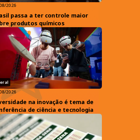
08/2026
asil passa a ter controle maior
bre produtos químicos
eral
08/2026
versidade na inovação é tema de
nferência de ciência e tecnologia