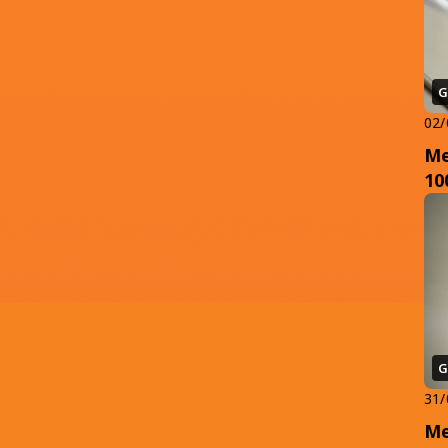
G
02/
Me
10
G
31/
Me