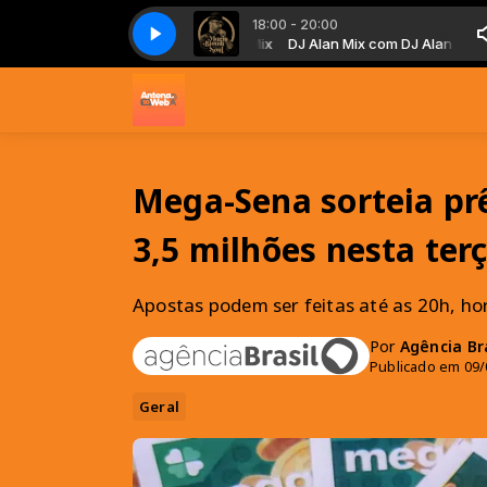
18:00 - 20:00
Mario Biondi - What have you done to me
DJ Alan Mix com DJ Alan Mix
DJ Alan Mix com DJ Alan Mix
Mario Biondi - What have you d
Mega-Sena sorteia p
3,5 milhões nesta terç
Apostas podem ser feitas até as 20h, hor
Por
Agência Bra
Publicado em 09/
Geral