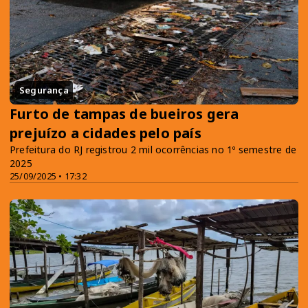
Segurança
Furto de tampas de bueiros gera
prejuízo a cidades pelo país
Prefeitura do RJ registrou 2 mil ocorrências no 1º semestre de
2025
25/09/2025 • 17:32