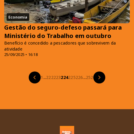
Economia
Gestão do seguro-defeso passará para
Ministério do Trabalho em outubro
Benefício é concedido a pescadores que sobrevivem da
atividade
25/09/2025 • 16:18
1
...
222
223
224
225
226
...
252