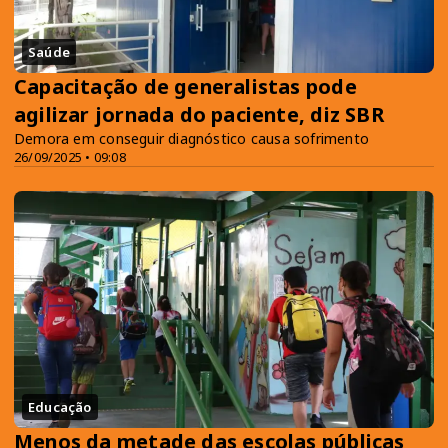
Saúde
Capacitação de generalistas pode
agilizar jornada do paciente, diz SBR
Demora em conseguir diagnóstico causa sofrimento
26/09/2025 • 09:08
Educação
Menos da metade das escolas públicas