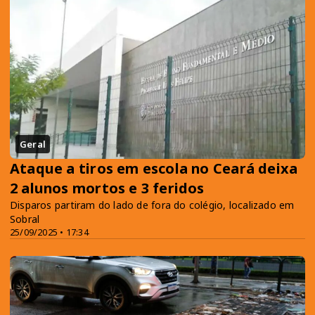
Geral
Ataque a tiros em escola no Ceará deixa
2 alunos mortos e 3 feridos
Disparos partiram do lado de fora do colégio, localizado em
Sobral
25/09/2025 • 17:34