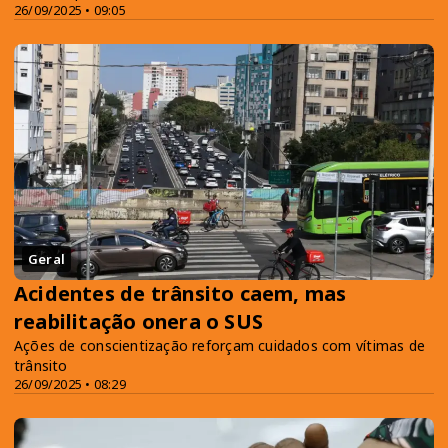
26/09/2025 • 09:05
Geral
Acidentes de trânsito caem, mas
reabilitação onera o SUS
Ações de conscientização reforçam cuidados com vítimas de
trânsito
26/09/2025 • 08:29