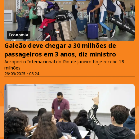
Economia
Galeão deve chegar a 30 milhões de
passageiros em 3 anos, diz ministro
Aeroporto Internacional do Rio de Janeiro hoje recebe 18
milhões
26/09/2025 • 08:24